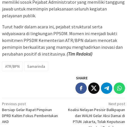
memiliki sosok Pejabat Administrator yang memiliki tanggung
jawab untuk memimpin pelaksanaan seluruh kegiatan
pelayanan publik.
Turut hadir dalam acara ini, pejabat struktural serta
widyaiswara di lingkungan PPSDM. Momen ini menjadi bukti
komitmen PPSDM Kementerian ATR/BPN dalam mencetak
pemimpin berkualitas yang mampu menghadirkan inovasi dan
perubahan positif di institusinya.
(Tim Redaksi)
ATR/BPN
Samarinda
SHARE
Post
Previous post
Next post
Bersiap Gelar Rapat Pimpinan
Koalisi Nelayan Pesisir Balikpapan
navigation
DPRD Kaltim Fokus Pembentukan
dan WALHI Gelar Aksi Damai di
AKD
PTUN Jakarta, Tolak Keputusan