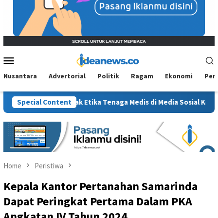
Mobile
Menu
Nusantara
Advertorial
Politik
Ragam
Ekonomi
Per
anksi, Jejak Etika Tenaga Medis di Media Sosial Kembali Diperta
Special Content
Home
Peristiwa
Kepala Kantor Pertanahan Samarinda
Dapat Peringkat Pertama Dalam PKA
Angkatan IV Tahun 2024