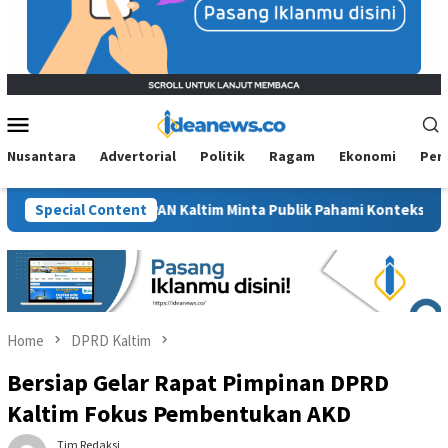
Mobile
Menu
Nusantara
Advertorial
Politik
Ragam
Ekonomi
Per
wit”, BM PAN Kaltim Minta Publik Pahami Konteks Pidato Secara U
Special Content
Home
DPRD Kaltim
Bersiap Gelar Rapat Pimpinan DPRD
Kaltim Fokus Pembentukan AKD
Tim Redaksi