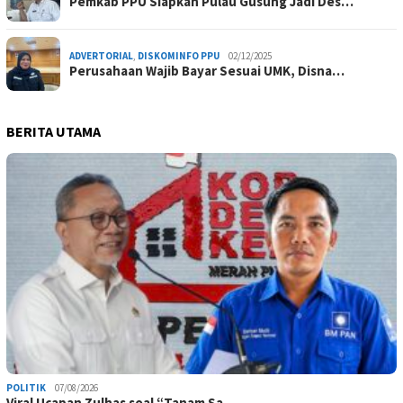
Pemkab PPU Siapkan Pulau Gusung Jadi Des…
ADVERTORIAL
,
DISKOMINFO PPU
02/12/2025
Perusahaan Wajib Bayar Sesuai UMK, Disna…
BERITA UTAMA
POLITIK
07/08/2026
Viral Ucapan Zulhas soal “Tanam Sa…