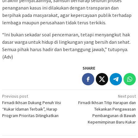
Di akhir pernyataannya, Samsun berharap seluruh proses
penanganan kasus ini dilakukan dengan transparan dan
berpihak pada masyarakat, agar kepercayaan publik terhadap
lembaga maupun perusahaan tidak terus terkikis.
“Ini bukan sekadar soal pencemaran, tetapi menyangkut hak
dasar warga untuk hidup di lingkungan yang bersih dan sehat.
Semua pihak harus hadir dan bertanggung jawab,” tutupnya.
(Adv)
SHARE
Post
Previous post
Next post
Firnadi Ikhsan Dukung Penuh Visi
Firnadi Ikhsan Titip Harapan dan
navigation
“Kukar Idaman Terbaik”, Harap
Tekankan Pengawasan
Program Prioritas Ditingkatkan
Pembangunan di Bawah
Kepemimpinan Baru Kukar