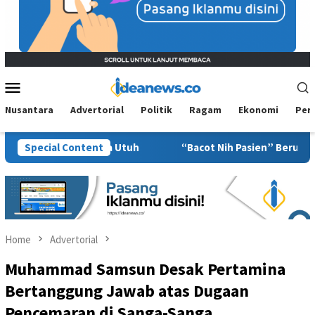
Mobile
Menu
Nusantara
Advertorial
Politik
Ragam
Ekonomi
Per
ato Secara Utuh
Special Content
“Bacot Nih Pasien” Berujung Sanksi, Jeja
Home
Advertorial
Muhammad Samsun Desak Pertamina
Bertanggung Jawab atas Dugaan
Pencemaran di Sanga-Sanga