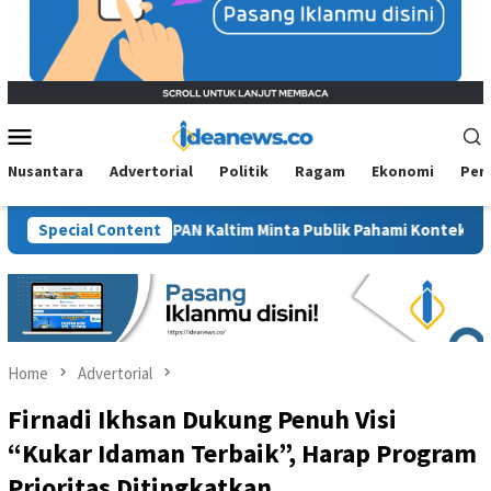
Mobile
Menu
Nusantara
Advertorial
Politik
Ragam
Ekonomi
Per
awit”, BM PAN Kaltim Minta Publik Pahami Konteks Pidato Secara
Special Content
Home
Advertorial
Firnadi Ikhsan Dukung Penuh Visi
“Kukar Idaman Terbaik”, Harap Program
Prioritas Ditingkatkan