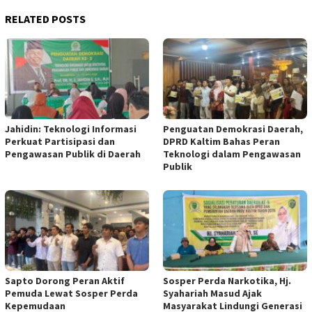
RELATED POSTS
Jahidin: Teknologi Informasi
Penguatan Demokrasi Daerah,
Perkuat Partisipasi dan
DPRD Kaltim Bahas Peran
Pengawasan Publik di Daerah
Teknologi dalam Pengawasan
Publik
Sapto Dorong Peran Aktif
Sosper Perda Narkotika, Hj.
Pemuda Lewat Sosper Perda
Syahariah Masud Ajak
Kepemudaan
Masyarakat Lindungi Generasi