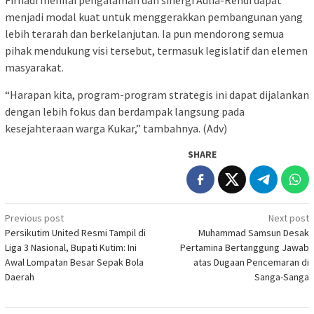
Firnadi menilai pengalaman dan sinergi Aulia-Rendi dapat
menjadi modal kuat untuk menggerakkan pembangunan yang
lebih terarah dan berkelanjutan. Ia pun mendorong semua
pihak mendukung visi tersebut, termasuk legislatif dan elemen
masyarakat.
“Harapan kita, program-program strategis ini dapat dijalankan
dengan lebih fokus dan berdampak langsung pada
kesejahteraan warga Kukar,” tambahnya. (Adv)
SHARE
Post
Previous post
Next post
Persikutim United Resmi Tampil di
Muhammad Samsun Desak
navigation
Liga 3 Nasional, Bupati Kutim: Ini
Pertamina Bertanggung Jawab
Awal Lompatan Besar Sepak Bola
atas Dugaan Pencemaran di
Daerah
Sanga-Sanga