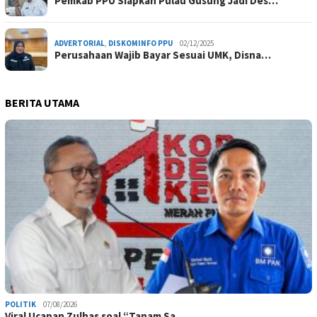
Pemkab PPU Siapkan Pulau Gusung Jadi Des…
ADVERTORIAL
,
DISKOMINFO PPU
02/12/2025
Perusahaan Wajib Bayar Sesuai UMK, Disna…
BERITA UTAMA
POLITIK
07/08/2026
Viral Ucapan Zulhas soal “Tanam Sa…