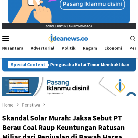
Mobile
Menu
Nusantara
Advertorial
Politik
Ragam
Ekonomi
Per
 Saatnya Pengusaha Kutai Timur Membuktikan Diri
Special Content
Viral 
Home
Peristiwa
Skandal Solar Murah: Jaksa Sebut PT
Berau Coal Raup Keuntungan Ratusan
Miliar dari Penjualan di Bawah Harga