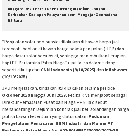
Anggota DPRD Berau Daeng Iccang Ingatkan: Jangan
Korbankan Kesiapan Pelayanan demi Mengejar Operasional
RS Baru
“Penjualan solar non-subsidi dilakukan di bawah harga jual
terendah, bahkan di bawah harga pokok penjualan (HPP) dan
harga dasar solar bersubsidi, sehingga menimbulkan kerugian
bagi PT Pertamina Patra Niaga,” ujar Jaksa dalam sidang,
seperti dikutip dari
CNN Indonesia (9/10/2025)
dan
Inilah.com
(10/10/2025)
.
JPU menjelaskan, tindakan itu dilakukan selama periode
Oktober 2020 hingga Juni 2023
, ketika Riva menjabat sebagai
Direktur Pemasaran Pusat dan Niaga PPN. Ia disebut
menandatangani sejumlah kontrak jual beli solar dengan harga
jauh di bawah ketentuan yang diatur dalam
Pedoman
Pengelolaan Pemasaran BBM Industri dan Marine PT
Pertamina Patra Niaga No. A02-001/PNC200000/2022-S9
.