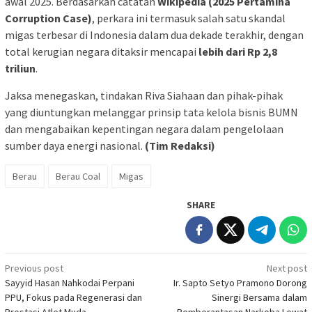
awal 2025. Berdasarkan catatan
Wikipedia (2025 Pertamina
Corruption Case)
, perkara ini termasuk salah satu skandal
migas terbesar di Indonesia dalam dua dekade terakhir, dengan
total kerugian negara ditaksir mencapai
lebih dari Rp 2,8
triliun
.
Jaksa menegaskan, tindakan Riva Siahaan dan pihak-pihak
yang diuntungkan melanggar prinsip tata kelola bisnis BUMN
dan mengabaikan kepentingan negara dalam pengelolaan
sumber daya energi nasional.
(Tim Redaksi)
Berau
Berau Coal
Migas
SHARE
Post
Previous post
Next post
Sayyid Hasan Nahkodai Perpani
Ir. Sapto Setyo Pramono Dorong
navigation
PPU, Fokus pada Regenerasi dan
Sinergi Bersama dalam
Prestasi Atlet Muda
Pemberantasan Narkoba Lewat