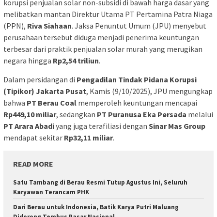
korupsi penjualan solar non-subsidi di bawah harga dasar yang
melibatkan mantan Direktur Utama PT Pertamina Patra Niaga
(PPN),
Riva Siahaan
. Jaksa Penuntut Umum (JPU) menyebut
perusahaan tersebut diduga menjadi penerima keuntungan
terbesar dari praktik penjualan solar murah yang merugikan
negara hingga
Rp2,54 triliun
.
Dalam persidangan di
Pengadilan Tindak Pidana Korupsi
(Tipikor) Jakarta Pusat
, Kamis (9/10/2025), JPU mengungkap
bahwa
PT Berau Coal
memperoleh keuntungan mencapai
Rp449,10 miliar
, sedangkan
PT Puranusa Eka Persada
melalui
PT Arara Abadi
yang juga terafiliasi dengan
Sinar Mas Group
mendapat sekitar
Rp32,11 miliar
.
READ MORE
Satu Tambang di Berau Resmi Tutup Agustus Ini, Seluruh
Karyawan Terancam PHK
Dari Berau untuk Indonesia, Batik Karya Putri Maluang
Didorong Tembus Pasar Nasional