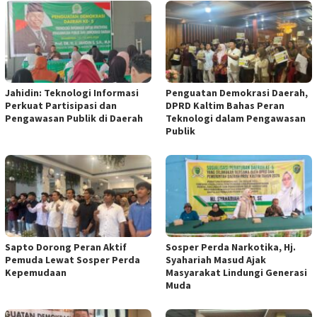
Jahidin: Teknologi Informasi
Penguatan Demokrasi Daerah,
Perkuat Partisipasi dan
DPRD Kaltim Bahas Peran
Pengawasan Publik di Daerah
Teknologi dalam Pengawasan
Publik
Sapto Dorong Peran Aktif
Sosper Perda Narkotika, Hj.
Pemuda Lewat Sosper Perda
Syahariah Masud Ajak
Kepemudaan
Masyarakat Lindungi Generasi
Muda