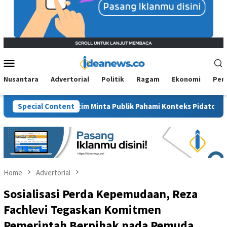
Mobile
Menu
Nusantara
Advertorial
Politik
Ragam
Ekonomi
Per
 BM PAN Kaltim Minta Publik Pahami Konteks Pidato Secara Utuh
Special Content
Home
Advertorial
Sosialisasi Perda Kepemudaan, Reza
Fachlevi Tegaskan Komitmen
Pemerintah Berpihak pada Pemuda