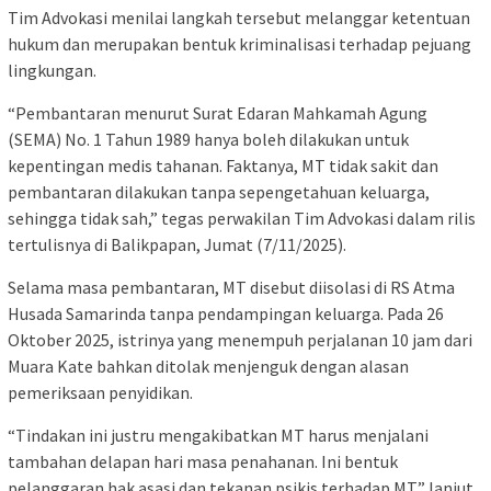
Tim Advokasi menilai langkah tersebut melanggar ketentuan
hukum dan merupakan bentuk kriminalisasi terhadap pejuang
lingkungan.
“Pembantaran menurut Surat Edaran Mahkamah Agung
(SEMA) No. 1 Tahun 1989 hanya boleh dilakukan untuk
kepentingan medis tahanan. Faktanya, MT tidak sakit dan
pembantaran dilakukan tanpa sepengetahuan keluarga,
sehingga tidak sah,” tegas perwakilan Tim Advokasi dalam rilis
tertulisnya di Balikpapan, Jumat (7/11/2025).
Selama masa pembantaran, MT disebut diisolasi di RS Atma
Husada Samarinda tanpa pendampingan keluarga. Pada 26
Oktober 2025, istrinya yang menempuh perjalanan 10 jam dari
Muara Kate bahkan ditolak menjenguk dengan alasan
pemeriksaan penyidikan.
“Tindakan ini justru mengakibatkan MT harus menjalani
tambahan delapan hari masa penahanan. Ini bentuk
pelanggaran hak asasi dan tekanan psikis terhadap MT,” lanjut