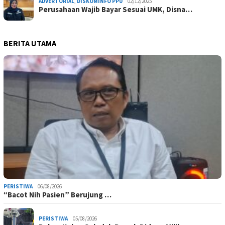
ADVERTORIAL
,
DISKOMINFO PPU
02/12/2025
Perusahaan Wajib Bayar Sesuai UMK, Disna…
BERITA UTAMA
PERISTIWA
06/08/2026
“Bacot Nih Pasien” Berujung …
PERISTIWA
05/08/2026