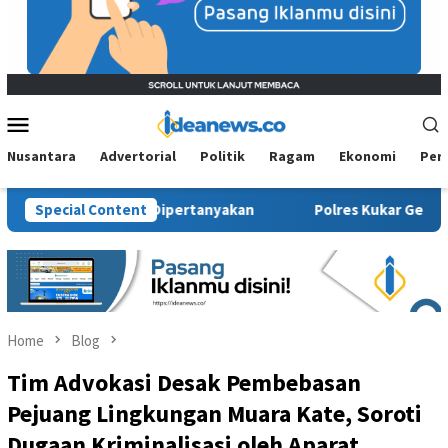
Mobile
Menu
Nusantara
Advertorial
Politik
Ragam
Ekonomi
Per
l Kembali Dipertanyakan
Special Content
Polres Kukar Geledah Rumah Didu
Home
Blog
Tim Advokasi Desak Pembebasan
Pejuang Lingkungan Muara Kate, Soroti
Dugaan Kriminalisasi oleh Aparat