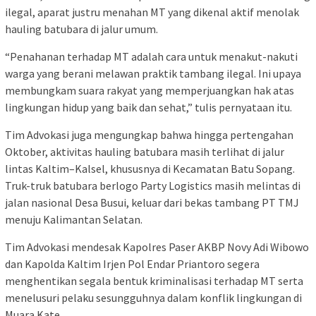
ilegal, aparat justru menahan MT yang dikenal aktif menolak
hauling batubara di jalur umum.
“Penahanan terhadap MT adalah cara untuk menakut-nakuti
warga yang berani melawan praktik tambang ilegal. Ini upaya
membungkam suara rakyat yang memperjuangkan hak atas
lingkungan hidup yang baik dan sehat,” tulis pernyataan itu.
Tim Advokasi juga mengungkap bahwa hingga pertengahan
Oktober, aktivitas hauling batubara masih terlihat di jalur
lintas Kaltim–Kalsel, khususnya di Kecamatan Batu Sopang.
Truk-truk batubara berlogo Party Logistics masih melintas di
jalan nasional Desa Busui, keluar dari bekas tambang PT TMJ
menuju Kalimantan Selatan.
Tim Advokasi mendesak Kapolres Paser AKBP Novy Adi Wibowo
dan Kapolda Kaltim Irjen Pol Endar Priantoro segera
menghentikan segala bentuk kriminalisasi terhadap MT serta
menelusuri pelaku sesungguhnya dalam konflik lingkungan di
Muara Kate.