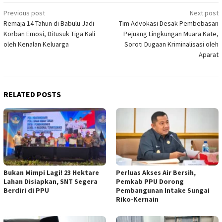
Post
Previous post
Next post
Remaja 14 Tahun di Babulu Jadi
Tim Advokasi Desak Pembebasan
navigation
Korban Emosi, Ditusuk Tiga Kali
Pejuang Lingkungan Muara Kate,
oleh Kenalan Keluarga
Soroti Dugaan Kriminalisasi oleh
Aparat
RELATED POSTS
Bukan Mimpi Lagi! 23 Hektare
Perluas Akses Air Bersih,
Lahan Disiapkan, SNT Segera
Pemkab PPU Dorong
Berdiri di PPU
Pembangunan Intake Sungai
Riko-Kernain