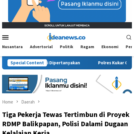
Mobile
Menu
Nusantara
Advertorial
Politik
Ragam
Ekonomi
Per
sial Kembali Dipertanyakan
Special Content
Polres Kukar Geledah Rumah D
Home
Daerah
Tiga Pekerja Tewas Tertimbun di Proyek
RDMP Balikpapan, Polisi Dalami Dugaan
Kelalaian Kerja