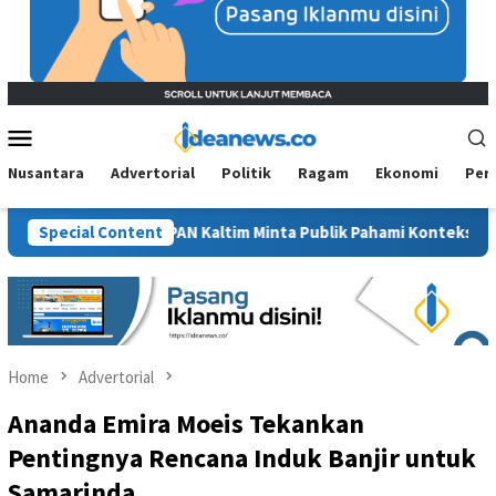
Mobile
Menu
Nusantara
Advertorial
Politik
Ragam
Ekonomi
Per
wit”, BM PAN Kaltim Minta Publik Pahami Konteks Pidato Secara 
Special Content
Home
Advertorial
Ananda Emira Moeis Tekankan
Pentingnya Rencana Induk Banjir untuk
Samarinda