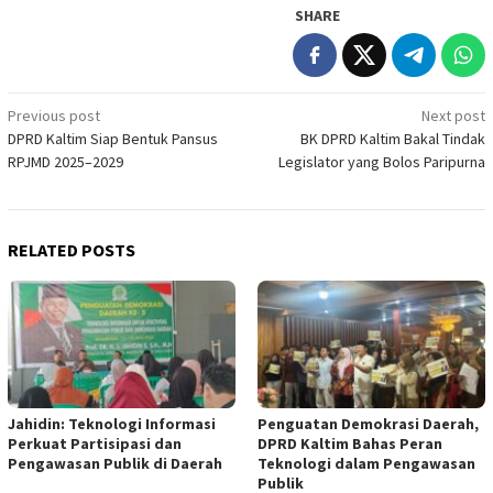
SHARE
Post
Previous post
Next post
DPRD Kaltim Siap Bentuk Pansus
BK DPRD Kaltim Bakal Tindak
navigation
RPJMD 2025–2029
Legislator yang Bolos Paripurna
RELATED POSTS
Jahidin: Teknologi Informasi
Penguatan Demokrasi Daerah,
Perkuat Partisipasi dan
DPRD Kaltim Bahas Peran
Pengawasan Publik di Daerah
Teknologi dalam Pengawasan
Publik