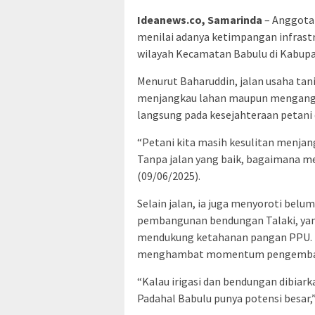
Ideanews.co, Samarinda
– Anggota 
menilai adanya ketimpangan infrastru
wilayah Kecamatan Babulu di Kabupa
Menurut Baharuddin, jalan usaha tan
menjangkau lahan maupun mengangkut
langsung pada kesejahteraan petani 
“Petani kita masih kesulitan menjan
Tanpa jalan yang baik, bagaimana me
(09/06/2025).
Selain jalan, ia juga menyoroti belu
pembangunan bendungan Talaki, yang
mendukung ketahanan pangan PPU. K
menghambat momentum pengembanga
“Kalau irigasi dan bendungan dibiar
Padahal Babulu punya potensi besar,”