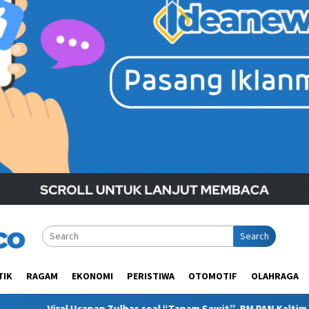
Search
TIK
RAGAM
EKONOMI
PERISTIWA
OTOMOTIF
OLAHRAGA
lhas soal “Tanam Sawit”, BM PAN Kaltim Minta Publik Pahami Kont