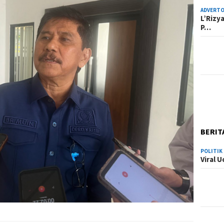
ADVERTO
L’Rizy
P…
BERIT
POLITIK
Viral 