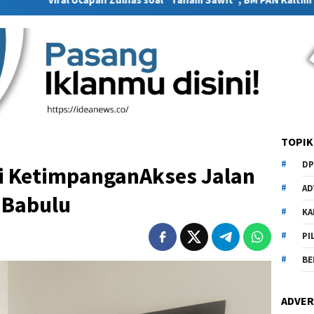
TOPIK
DP
i KetimpanganAkses Jalan
AD
i Babulu
KA
PI
BE
ADVER