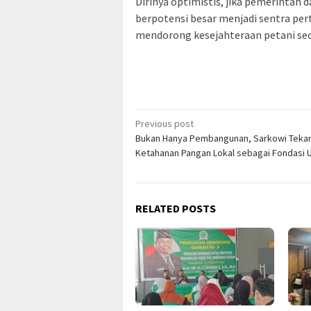
Dirinya optimistis, jika pemerintah
berpotensi besar menjadi sentra pe
mendorong kesejahteraan petani sec
Post
Previous post
Bukan Hanya Pembangunan, Sarkowi Teka
navigation
Ketahanan Pangan Lokal sebagai Fondasi 
RELATED POSTS