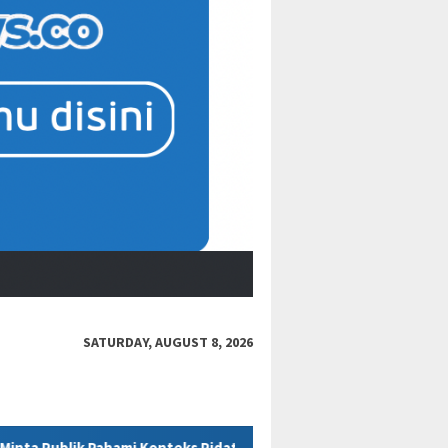
SATURDAY, AUGUST 8, 2026
eks Pidato Secara Utuh
“Bacot Nih Pasien” Berujung Sank