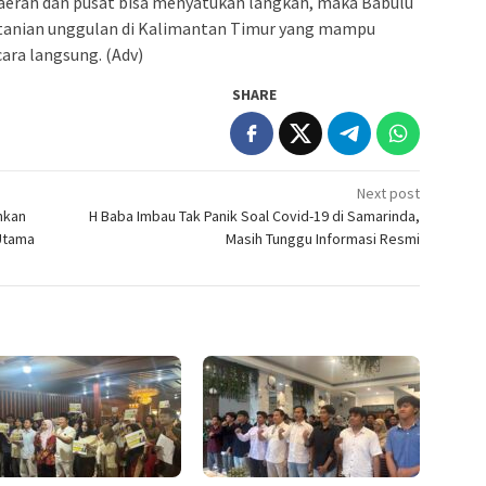
 daerah dan pusat bisa menyatukan langkah, maka Babulu
rtanian unggulan di Kalimantan Timur yang mampu
ara langsung. (Adv)
SHARE
Next post
nkan
H Baba Imbau Tak Panik Soal Covid-19 di Samarinda,
Utama
Masih Tunggu Informasi Resmi