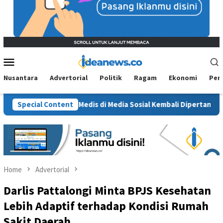
Mobile
Menu
Nusantara
Advertorial
Politik
Ragam
Ekonomi
Per
ika Tenaga Medis di Media Sosial Kembali Dipertanyakan
Special Content
P
Home
Advertorial
Darlis Pattalongi Minta BPJS Kesehatan
Lebih Adaptif terhadap Kondisi Rumah
Sakit Daerah