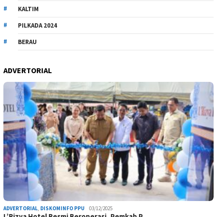
KALTIM
PILKADA 2024
BERAU
ADVERTORIAL
ADVERTORIAL
,
DISKOMINFO PPU
03/12/2025
L’Rizya Hotel Resmi Beroperasi, Pemkab P…