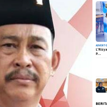
ADVERTO
L’Rizy
P…
BERIT