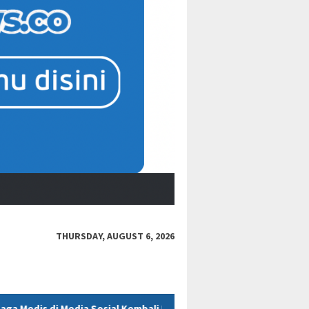
THURSDAY, AUGUST 6, 2026
Kembali Dipertanyakan
Polres Kukar Geledah Rumah Diduga