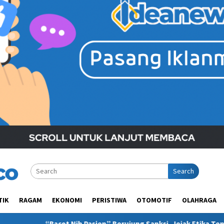
Search
TIK
RAGAM
EKONOMI
PERISTIWA
OTOMOTIF
OLAHRAGA
ien” Berujung Sanksi, Jejak Etika Tenaga Medis di Media Sosial 