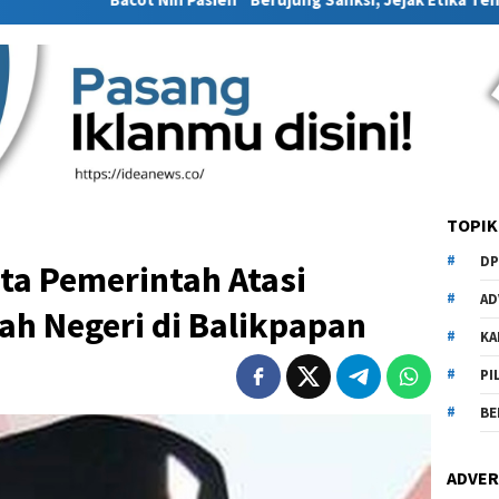
TOPIK
DP
ta Pemerintah Atasi
AD
ah Negeri di Balikpapan
KA
PI
BE
ADVER