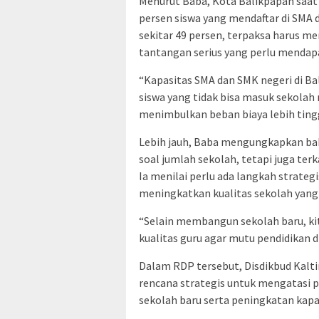
Menurut Baba, Kota Balikpapan saat
persen siswa yang mendaftar di SMA 
sekitar 49 persen, terpaksa harus men
tantangan serius yang perlu mendap
“Kapasitas SMA dan SMK negeri di B
siswa yang tidak bisa masuk sekolah 
menimbulkan beban biaya lebih tingg
Lebih jauh, Baba mengungkapkan bah
soal jumlah sekolah, tetapi juga terk
Ia menilai perlu ada langkah strat
meningkatkan kualitas sekolah yan
“Selain membangun sekolah baru, ki
kualitas guru agar mutu pendidikan d
Dalam RDP tersebut, Disdikbud Kalt
rencana strategis untuk mengatasi 
sekolah baru serta peningkatan kapas