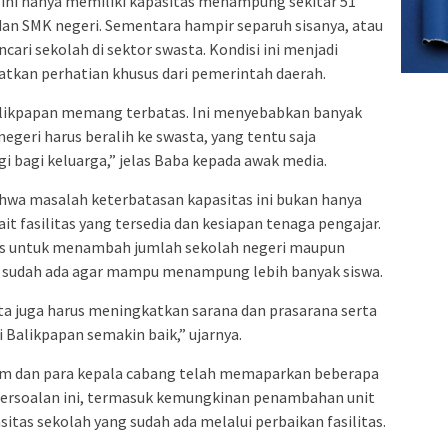
 ini hanya memiliki kapasitas menampung sekitar 51
dan SMK negeri. Sementara hampir separuh sisanya, atau
cari sekolah di sektor swasta. Kondisi ini menjadi
atkan perhatian khusus dari pemerintah daerah.
alikpapan memang terbatas. Ini menyebabkan banyak
negeri harus beralih ke swasta, yang tentu saja
i bagi keluarga,” jelas Baba kepada awak media.
wa masalah keterbatasan kapasitas ini bukan hanya
ait fasilitas yang tersedia dan kesiapan tenaga pengajar.
egis untuk menambah jumlah sekolah negeri maupun
g sudah ada agar mampu menampung lebih banyak siswa.
ta juga harus meningkatkan sarana dan prasarana serta
i Balikpapan semakin baik,” ujarnya.
im dan para kepala cabang telah memaparkan beberapa
persoalan ini, termasuk kemungkinan penambahan unit
itas sekolah yang sudah ada melalui perbaikan fasilitas.