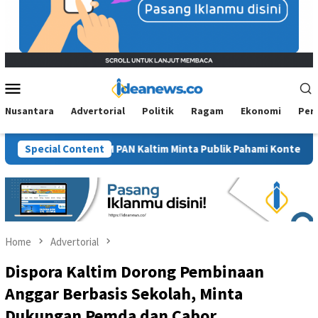
Mobile
Menu
Nusantara
Advertorial
Politik
Ragam
Ekonomi
Per
Sawit”, BM PAN Kaltim Minta Publik Pahami Konteks Pidato Secar
Special Content
Home
Advertorial
Dispora Kaltim Dorong Pembinaan
Anggar Berbasis Sekolah, Minta
Dukungan Pemda dan Cabor