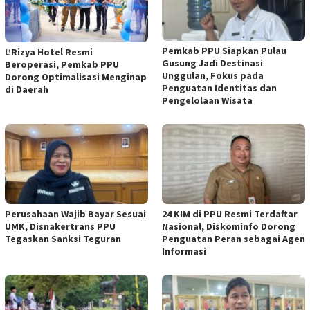
Pemkab PPU Siapkan Pulau
L’Rizya Hotel Resmi
Gusung Jadi Destinasi
Beroperasi, Pemkab PPU
Unggulan, Fokus pada
Dorong Optimalisasi Menginap
Penguatan Identitas dan
di Daerah
Pengelolaan Wisata
Perusahaan Wajib Bayar Sesuai
24 KIM di PPU Resmi Terdaftar
UMK, Disnakertrans PPU
Nasional, Diskominfo Dorong
Tegaskan Sanksi Teguran
Penguatan Peran sebagai Agen
Informasi