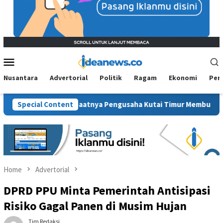
Mobile
Menu
Nusantara
Advertorial
Politik
Ragam
Ekonomi
Per
Ekonomi: Saatnya Pengusaha Kutai Timur Membuktikan Diri
Special Content
Home
Advertorial
DPRD PPU Minta Pemerintah Antisipasi
Risiko Gagal Panen di Musim Hujan
Tim Redaksi