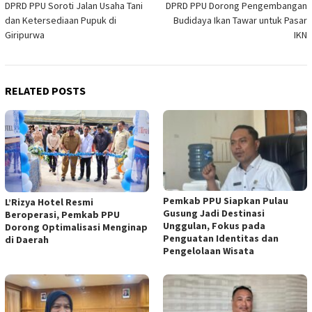
DPRD PPU Soroti Jalan Usaha Tani
DPRD PPU Dorong Pengembangan
navigation
dan Ketersediaan Pupuk di
Budidaya Ikan Tawar untuk Pasar
Giripurwa
IKN
RELATED POSTS
Pemkab PPU Siapkan Pulau
L’Rizya Hotel Resmi
Gusung Jadi Destinasi
Beroperasi, Pemkab PPU
Unggulan, Fokus pada
Dorong Optimalisasi Menginap
Penguatan Identitas dan
di Daerah
Pengelolaan Wisata