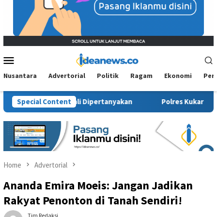
Mobile
Menu
Nusantara
Advertorial
Politik
Ragam
Ekonomi
Per
Sosial Kembali Dipertanyakan
Special Content
Polres Kukar Geledah Rumah
Home
Advertorial
Ananda Emira Moeis: Jangan Jadikan
Rakyat Penonton di Tanah Sendiri!
Tim Redaksi