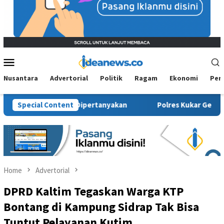
Mobile
Menu
Nusantara
Advertorial
Politik
Ragam
Ekonomi
Per
al Kembali Dipertanyakan
Special Content
Polres Kukar Geledah Rumah Did
Home
Advertorial
DPRD Kaltim Tegaskan Warga KTP
Bontang di Kampung Sidrap Tak Bisa
Tuntut Pelayanan Kutim