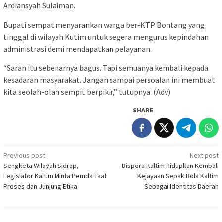
Ardiansyah Sulaiman.
Bupati sempat menyarankan warga ber-KTP Bontang yang
tinggal di wilayah Kutim untuk segera mengurus kepindahan
administrasi demi mendapatkan pelayanan.
“Saran itu sebenarnya bagus. Tapi semuanya kembali kepada
kesadaran masyarakat. Jangan sampai persoalan ini membuat
kita seolah-olah sempit berpikir,” tutupnya. (Adv)
SHARE
Post
Previous post
Next post
Sengketa Wilayah Sidrap,
Dispora Kaltim Hidupkan Kembali
navigation
Legislator Kaltim Minta Pemda Taat
Kejayaan Sepak Bola Kaltim
Proses dan Junjung Etika
Sebagai Identitas Daerah