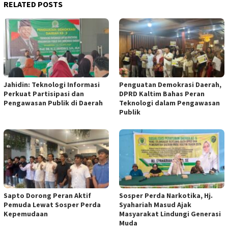
RELATED POSTS
Jahidin: Teknologi Informasi
Penguatan Demokrasi Daerah,
Perkuat Partisipasi dan
DPRD Kaltim Bahas Peran
Pengawasan Publik di Daerah
Teknologi dalam Pengawasan
Publik
Sapto Dorong Peran Aktif
Sosper Perda Narkotika, Hj.
Pemuda Lewat Sosper Perda
Syahariah Masud Ajak
Kepemudaan
Masyarakat Lindungi Generasi
Muda