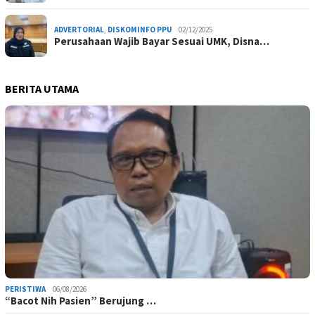
ADVERTORIAL
,
DISKOMINFO PPU
02/12/2025
Perusahaan Wajib Bayar Sesuai UMK, Disna…
BERITA UTAMA
PERISTIWA
06/08/2026
“Bacot Nih Pasien” Berujung …