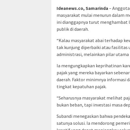
Ideanews.co, Samarinda
– Anggota 
masyarakat mulai menurun dalam me
ini dianggapnya turut menghambat 
publik di daerah.
“Kalau masyarakat abai terhadap kew
tak kunjung diperbaiki atau fasilita
administrasi, melainkan pilar utama
Ia mengungkapkan keprihatinan kar
pajak yang mereka bayarkan sebenar
daerah. Faktor minimnya informasi 
tingkat kepatuhan pajak.
“Seharusnya masyarakat melihat paj
bukan beban, tapi investasi masa dep
Subandi menegaskan bahwa pendekatan
satunya solusi. Ia mendorong pemer
kreatif yang dapat menjangkau selur