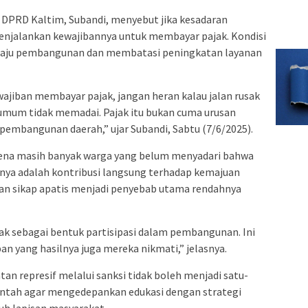
DPRD Kaltim, Subandi, menyebut jika kesadaran
njalankan kewajibannya untuk membayar pajak. Kondisi
laju pembangunan dan membatasi peningkatan layanan
ajiban membayar pajak, jangan heran kalau jalan rusak
s umum tidak memadai. Pajak itu bukan cuma urusan
 pembangunan daerah,” ujar Subandi, Sabtu (7/6/2025).
ena masih banyak warga yang belum menyadari bahwa
nya adalah kontribusi langsung terhadap kemajuan
dan sikap apatis menjadi penyebab utama rendahnya
ak sebagai bentuk partisipasi dalam pembangunan. Ini
an yang hasilnya juga mereka nikmati,” jelasnya.
 represif melalui sanksi tidak boleh menjadi satu-
intah agar mengedepankan edukasi dengan strategi
uh lapisan masyarakat.