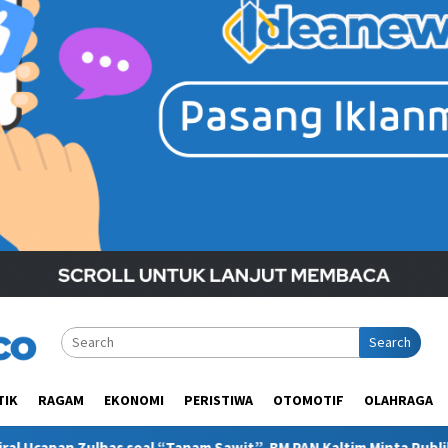
Search
TIK
RAGAM
EKONOMI
PERISTIWA
OTOMOTIF
OLAHRAGA
anam Sawit”, BM PAN Kaltim Minta Publik Pahami Konteks Pidato 