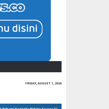
FRIDAY, AUGUST 7, 2026
Secara Utuh
“Bacot Nih Pasien” Berujung Sanksi, Jejak Et