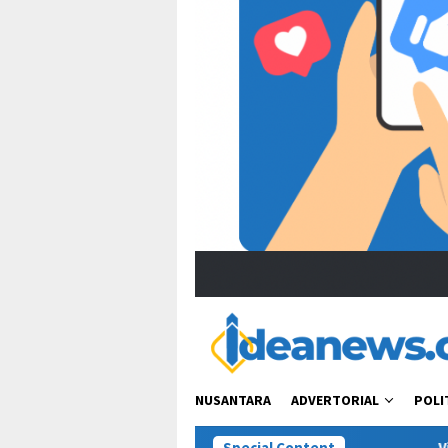
NUSANTARA
ADVERTORIAL
POLI
Special Content
Viral Ucapan Zulhas soal “T