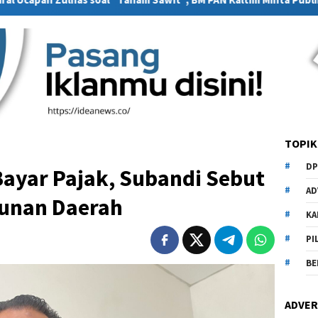
TOPIK
DP
Bayar Pajak, Subandi Sebut
AD
unan Daerah
KA
PI
BE
ADVER