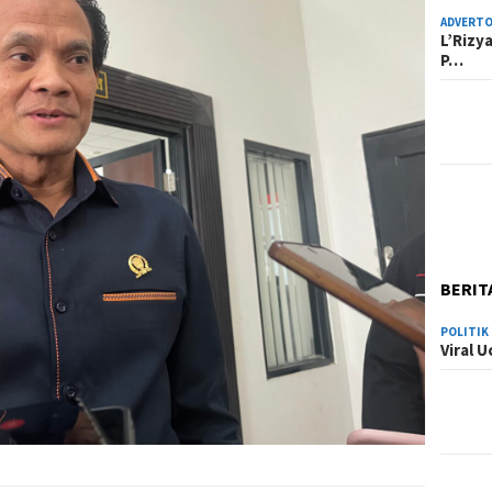
ADVERTO
L’Rizy
P…
BERIT
POLITIK
Viral 