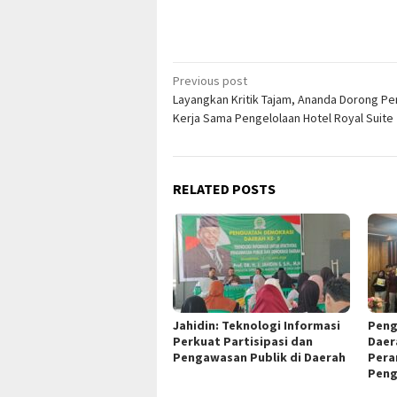
Post
Previous post
Layangkan Kritik Tajam, Ananda Dorong P
navigation
Kerja Sama Pengelolaan Hotel Royal Suite
RELATED POSTS
Jahidin: Teknologi Informasi
Peng
Perkuat Partisipasi dan
Daer
Pengawasan Publik di Daerah
Pera
Peng