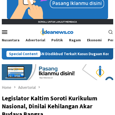
Mobile
Menu
Nusantara
Advertorial
Politik
Ragam
Ekonomi
Per
ga Milik ASN Disdikbud Terkait Kasus Dugaan Korupsi Insentif 
Special Content
Home
Advertorial
Legislator Kaltim Soroti Kurikulum
Nasional, Dinilai Kehilangan Akar
Budaya Bangsa