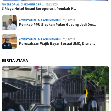
ADVERTORIAL
,
DISKOMINFO PPU
03/12/2025
L’Rizya Hotel Resmi Beroperasi, Pemkab P…
ADVERTORIAL
,
DISKOMINFO PPU
03/12/2025
Pemkab PPU Siapkan Pulau Gusung Jadi Des…
ADVERTORIAL
,
DISKOMINFO PPU
02/12/2025
Perusahaan Wajib Bayar Sesuai UMK, Disna…
BERITA UTAMA