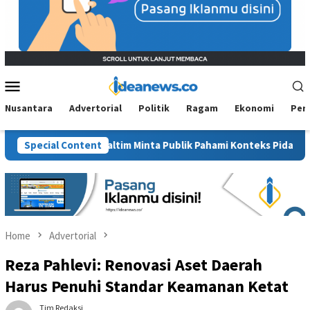
Mobile
Menu
Nusantara
Advertorial
Politik
Ragam
Ekonomi
Per
, BM PAN Kaltim Minta Publik Pahami Konteks Pidato Secara Utuh
Special Content
Home
Advertorial
Reza Pahlevi: Renovasi Aset Daerah
Harus Penuhi Standar Keamanan Ketat
Tim Redaksi