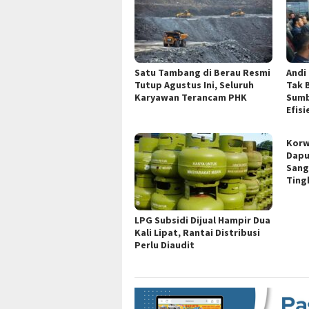
Satu Tambang di Berau Resmi
Andi
Tutup Agustus Ini, Seluruh
Tak 
Karyawan Terancam PHK
Sumb
Efisi
Korw
Dapu
Sang
Ting
LPG Subsidi Dijual Hampir Dua
Kali Lipat, Rantai Distribusi
Perlu Diaudit