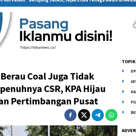
TOPIK
DP
 Berau Coal Juga Tidak
AD
epenuhnya CSR, KPA Hijau
KA
han Pertimbangan Pusat
PI
BE
ADVER