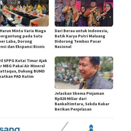
 Harun Minta Varia Niaga
Dari Berau untuk Indonesia,
Bergantung pada Satu
Batik Karya Putri Maluang
er Laba, Dorong
Didorong Tembus Pasar
ensi dan Ekspansi Bisnis
Nasional
il SPPG Kutai Timur Ajak
r MBG Pakai Air Mineral
attaqua, Dukung BUMD
katkan PAD Kutim
Jelaskan Skema Pinjaman
Rp820 Miliar dari
Bankaltimtara, Sekda Kukar
Berikan Penjelasan