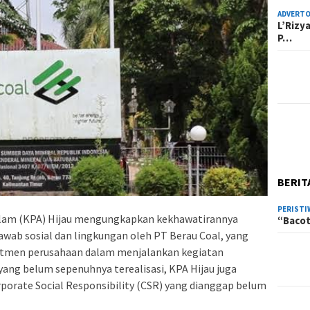
ADVERTO
L’Rizy
P…
BERIT
PERISTI
lam (KPA) Hijau mengungkapkan kekhawatirannya
“Bacot
jawab sosial dan lingkungan oleh PT Berau Coal, yang
mitmen perusahaan dalam menjalankan kegiatan
 yang belum sepenuhnya terealisasi, KPA Hijau juga
orate Social Responsibility (CSR) yang dianggap belum