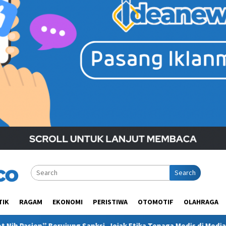
Search
TIK
RAGAM
EKONOMI
PERISTIWA
OTOMOTIF
OLAHRAGA
anksi, Jejak Etika Tenaga Medis di Media Sosial Kembali Diperta