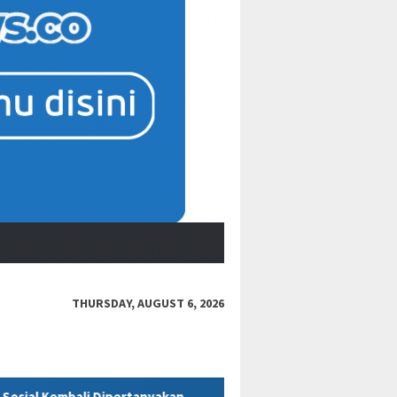
THURSDAY, AUGUST 6, 2026
nyakan
Polres Kukar Geledah Rumah Diduga Milik ASN Disd